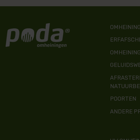
OMHEINING
ERFAFSCH
OMHEININ
GELUIDSW
AFRASTER
NATUURBE
POORTEN
ANDERE P