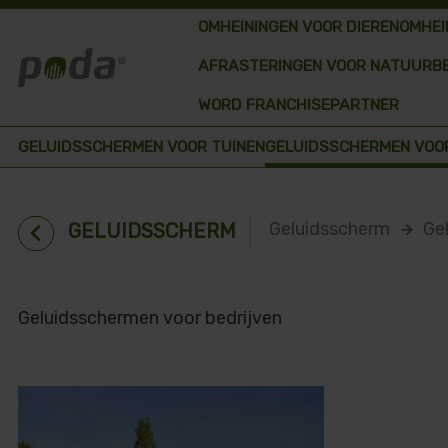
OMHEININGEN VOOR DIEREN
OMHEI
AFRASTERINGEN VOOR NATUURB
WORD FRANCHISEPARTNER
GELUIDSSCHERMEN VOOR TUINEN
GELUIDSSCHERMEN VOO
chevron_left
Geluidsscherm
Ge
GELUIDSSCHERM
arrow_forward
Geluidsschermen voor bedrijven