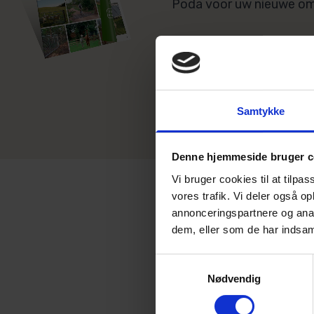
Poda voor uw nieuwe om
CATALOGUS DOWNLO
Samtykke
Denne hjemmeside bruger c
Vi bruger cookies til at tilpas
vores trafik. Vi deler også 
annonceringspartnere og anal
dem, eller som de har indsaml
Samtykkevalg
Nødvendig