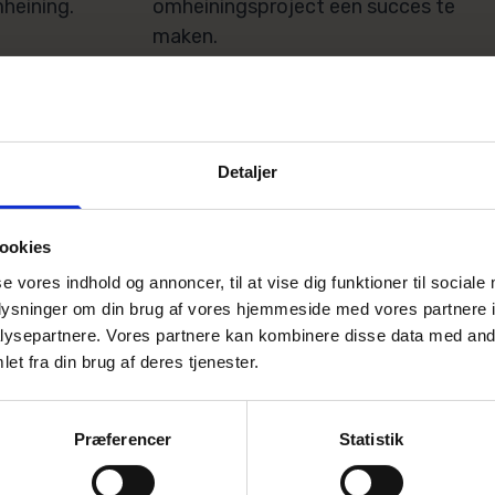
heining.
omheiningsproject een succes te
maken.
ADEN
NEEM CONTACT OP
Detaljer
ookies
se vores indhold og annoncer, til at vise dig funktioner til sociale
oplysninger om din brug af vores hjemmeside med vores partnere i
ysepartnere. Vores partnere kan kombinere disse data med andr
et fra din brug af deres tjenester.
Præferencer
Statistik