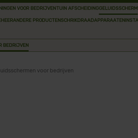
NINGEN VOOR BEDRIJVEN
TUIN AFSCHEIDING
GELUIDSSCHERM
EHEER
ANDERE PRODUCTEN
SCHRIKDRAADAPPARAATEN
INST
R BEDRIJVEN
luidsschermen voor bedrijven