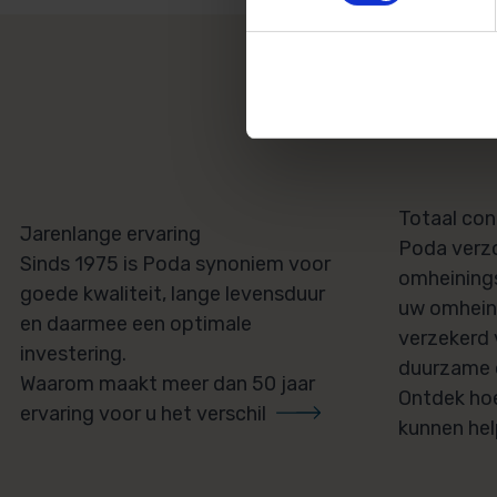
W
Totaal co
Jarenlange ervaring
Poda verzo
Sinds 1975 is Poda synoniem voor
omheinings
goede kwaliteit, lange levensduur
uw omheini
en daarmee een optimale
verzekerd 
investering.
duurzame 
Waarom maakt meer dan 50 jaar
Ontdek hoe
ervaring voor u het verschil
kunnen he