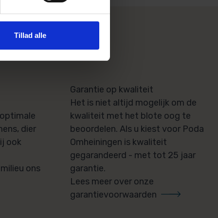
Tillad alle
a?
Garantie op kwaliteit
u
Het is niet altijd mogelijk om de
 optimale
kwaliteit met het blote oog te
ens, dier
beoordelen. Als u kiest voor Poda
ij ook
Omheiningen is kwaliteit
gegarandeerd - met tot 25 jaar
milieu ons
garantie.
Lees meer over onze
garantievoorwaarden