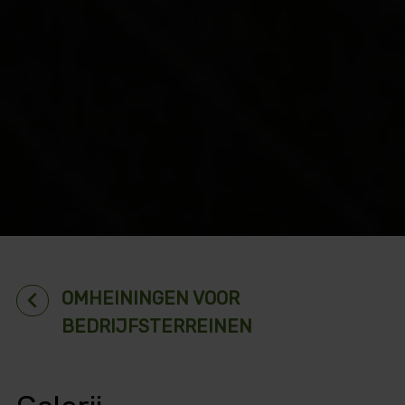
chevron_left
OMHEININGEN VOOR
BEDRIJFSTERREINEN