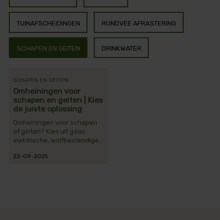
TUINAFSCHEIDINGEN
RUNDVEE AFRASTERING
SCHAPEN EN GEITEN
DRINKWATER
SCHAPEN EN GEITEN
Omheiningen voor
schapen en geiten | Kies
de juiste oplossing
Omheiningen voor schapen
of geiten? Kies uit gaas,
elektrische, wolfbestendige
permanente of mobiele
22-09-2025
afrasteringen. Duurzame en
veilige oplossingen.