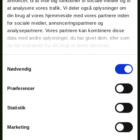
ligt
annoncer, til at vise dig funktioner til sociale medier og til
Poda Omheiningen is kwaliteit gegarandeerd -
at analysere vores trafik. Vi deler også oplysninger om
met tot 25 jaar garantie.
din brug af vores hjemmeside med vores partnere inden
Lees meer over onze garantievoorwaarden
for sociale medier, annonceringspartnere og
analysepartnere. Vores partnere kan kombinere disse
data med andre oplysninger, du har givet dem, eller som
de har indsamlet fra din brug af deres tjenester.
OMHEININGEN VOOR DIEREN
Samtykkevalg
ERFAFSCHEIDING
Nødvendig
OMHEININGEN VOOR BEDRIJVEN
Præferencer
GELUIDSWERENDE SCHUTTING
AFRASTERINGEN VOOR NATUURBEHEER
Statistik
POORTEN
Marketing
ANDERE PRODUCTEN