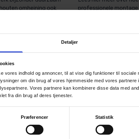
e houten omheining ook
professionele montage 
ng. Het ontwerp geeft
gespecialiseerd materia
st bij weides,
Poda Omheiningen levert
iezen voor een
duurzame oplossing die 
e bijna geen onderhoud
Detaljer
 hun kleur en
ookies
nlicht. Zo combineert
se vores indhold og annoncer, til at vise dig funktioner til sociale
n stijlvol uiterlijk dat
oplysninger om din brug af vores hjemmeside med vores partnere i
ysepartnere. Vores partnere kan kombinere disse data med andr
et fra din brug af deres tjenester.
Præferencer
Statistik
Heeft u nog vragen?
s vol met
Uw plaatselijke Poda partner zal u