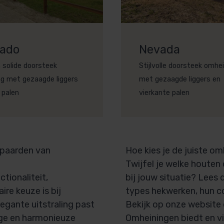
rado
Nevada
 solide doorsteek
Stijlvolle doorsteek omhe
g met gezaagde liggers
met gezaagde liggers en
 palen
vierkante palen
 paarden van
Hoe kies je de juiste o
Twijfel je welke houte
tionaliteit,
bij jouw situatie? Lees
re keuze is bij
types hekwerken, hun c
egante uitstraling past
Bekijk op onze website 
lige en harmonieuze
Omheiningen biedt en v