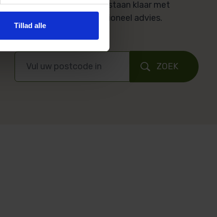
lokale Poda partner. Ze staan klaar met
antwoorden en professioneel advies.
Tillad alle
ZOEK