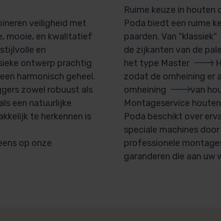
Ruime keuze in houten
neren veiligheid met
Poda biedt een ruime k
e, mooie, en kwalitatief
paarden. Van
"klassiek"
tijlvolle en
de zijkanten van de pal
ssieke ontwerp prachtig
het type
Master
. 
 een harmonisch geheel.
zodat de omheining er a
ggers zowel robuust als
omheining
van hou
ls een natuurlijke
Montageservice houten
kkelijk te herkennen is
Poda beschikt over er
speciale machines door 
 eens op onze
professionele montage
garanderen die aan uw 