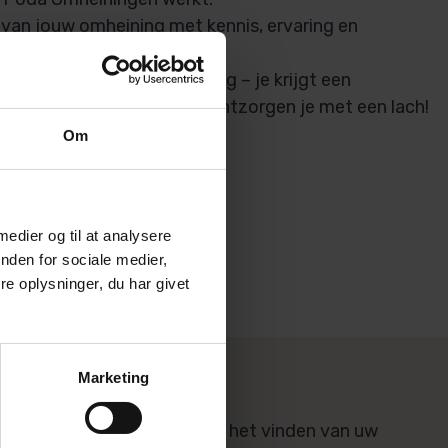
van jouw omheining met kennis, ervaring en
al.
 niet zomaar een omheining – je krijgt een
zijn weerga niet kent; wij ontzorgen je met een lach!
Om
 medier og til at analysere
nden for sociale medier,
e oplysninger, du har givet
Marketing
Dealer zoeken
Laten we beginnen met het vinden van uw