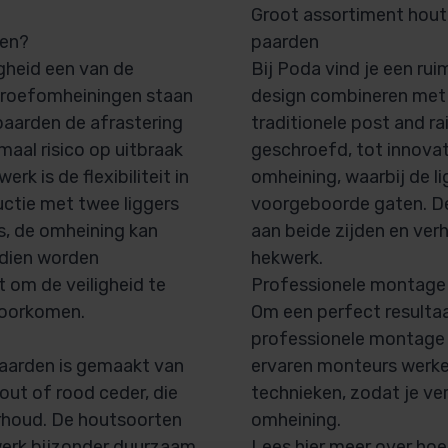
Groot assortiment hou
den?
paarden
igheid een van de
Bij Poda vind je een ru
hroefomheiningen staan
design combineren met 
paarden de afrastering
traditionele post and ra
aal risico op uitbraak
geschroefd, tot innova
k is de flexibiliteit in
omheining, waarbij de l
uctie met twee liggers
voorgeboorde gaten. Dez
rs, de omheining kan
aan beide zijden en ver
dien worden
hekwerk.
om de veiligheid te
Professionele montage
voorkomen.
Om een perfect resulta
professionele montage 
aarden is gemaakt van
ervaren monteurs werke
out of rood ceder, die
technieken, zodat je ve
rhoud. De houtsoorten
omheining.
werk bijzonder duurzaam
Lees hier meer over ho