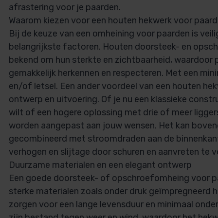
afrastering voor je paarden.
Waarom kiezen voor een houten hekwerk voor paar
Bij de keuze van een omheining voor paarden is veil
belangrijkste factoren. Houten doorsteek- en opsc
bekend om hun sterkte en zichtbaarheid, waardoor 
gemakkelijk herkennen en respecteren. Met een minim
en/of letsel. Een ander voordeel van een houten hekwer
ontwerp en uitvoering. Of je nu een klassieke constr
wilt of een hogere oplossing met drie of meer ligge
worden aangepast aan jouw wensen. Het kan boven
gecombineerd met stroomdraden aan de binnenkant 
verhogen en slijtage door schuren en aanvreten te 
Duurzame materialen en een elegant ontwerp
Een goede doorsteek- of opschroefomheing voor p
sterke materialen zoals onder druk geïmpregneerd h
zorgen voor een lange levensduur en minimaal onde
zijn bestand tegen weer en wind, waardoor het hek