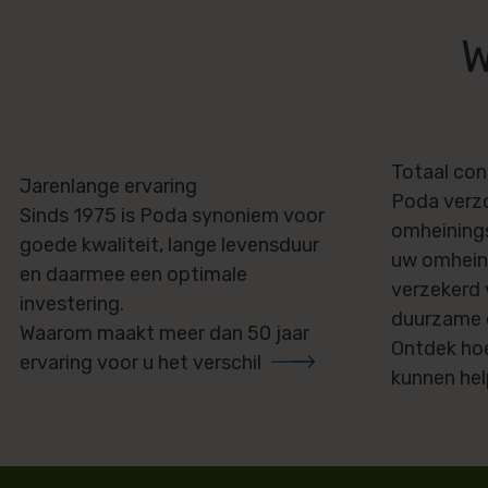
W
Totaal co
Jarenlange ervaring
Poda verzo
Sinds 1975 is Poda synoniem voor
omheinings
goede kwaliteit, lange levensduur
uw omheini
en daarmee een optimale
verzekerd 
investering.
duurzame 
Waarom maakt meer dan 50 jaar
Ontdek hoe
ervaring voor u het verschil
kunnen he