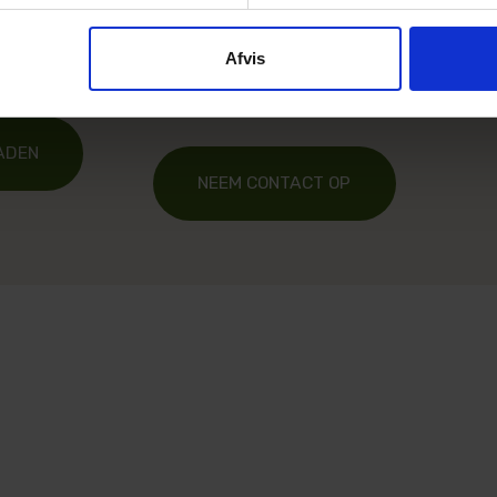
gen van
graag helpen om van uw
heining.
omheiningsproject een succes te
Afvis
maken.
ADEN
NEEM CONTACT OP