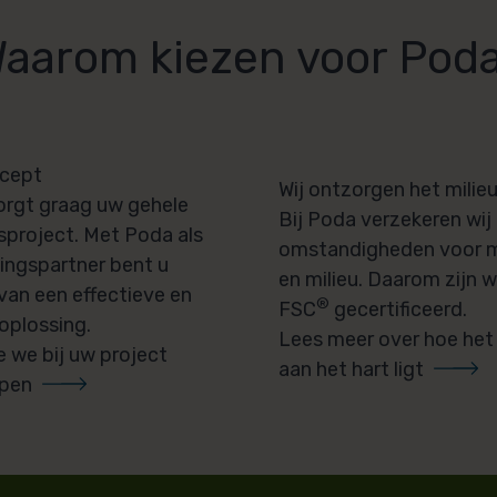
aarom kiezen voor Pod
ncept
Wij ontzorgen het milie
rgt graag uw gehele
Bij Poda verzekeren wij
project. Met Poda als
omstandigheden voor m
ngspartner bent u
en milieu. Daarom zijn w
van een effectieve en
®
FSC
gecertificeerd.
oplossing.
Lees meer over hoe het 
 we bij uw project
aan het hart ligt
lpen