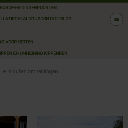
BOSOMHEININGEN
POORTEN
ALLATIE
CATALOGUS
CONTACT
BLOG
mail
NG VOOR GEITEN
IPPEN EN OMHEINING KIPPENREN
n
Houten omheiningen
arrow_forward