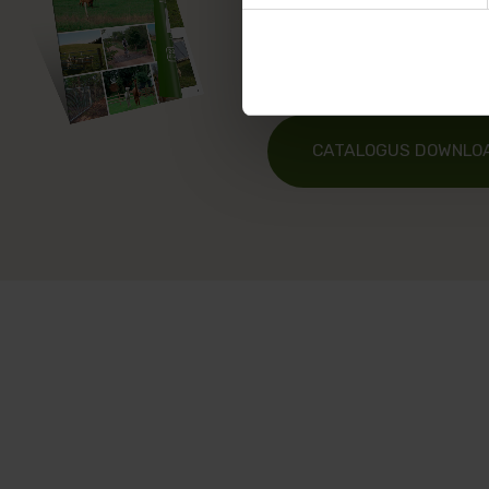
inspiratie en aanbevelin
Poda voor uw nieuwe om
CATALOGUS DOWNLO