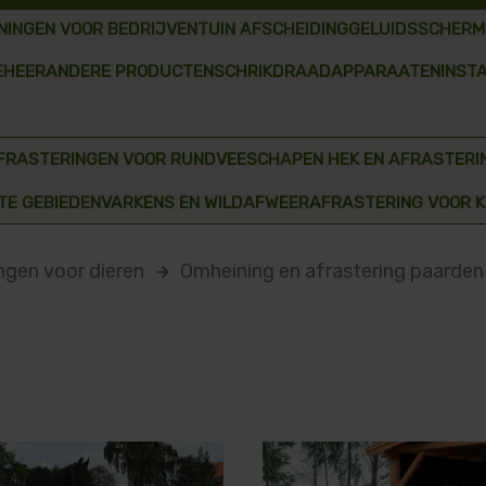
NINGEN VOOR BEDRIJVEN
TUIN AFSCHEIDING
GELUIDSSCHERM
EHEER
ANDERE PRODUCTEN
SCHRIKDRAADAPPARAATEN
INST
AFRASTERINGEN VOOR RUNDVEE
SCHAPEN HEK EN AFRASTERI
TE GEBIEDEN
VARKENS EN WILDAFWEER
AFRASTERING VOOR K
ngen voor dieren
Omheining en afrastering paarde
arrow_forward