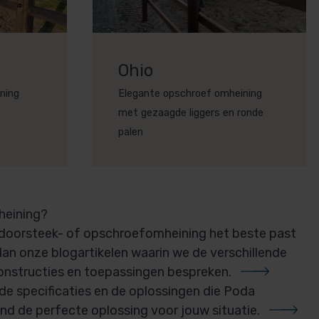
Ohio
ining
Elegante opschroef omheining
met gezaagde liggers en ronde
palen
mheining?
n doorsteek- of opschroefomheining het beste past
 dan onze blogartikelen waarin we de verschillende
onstructies en
toepassingen bespreken.
de specificaties en de oplossingen die Poda
ind
de perfecte oplossing voor jouw situatie.