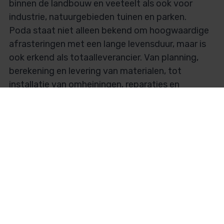
binnen de landbouw en veeteelt als ook voor
industrie, natuurgebieden tuinen en parken.
Poda staat niet alleen bekend om hoogwaardige
afrasteringen met een lange levensduur, maar is
ook erkend als totaalleverancier. Van planning,
berekening en levering van materialen, tot
installatie van omheiningen, reparaties en
serviceafspraken.
Je vindt ons overal in het land. De lokale Poda
partners zijn de experts in alle soorten
omheiningen. Met Poda als uw partner heeft u
slechts één contactpersoon nodig voor al uw
afrasteringsbehoeften.
Contact de specialisten van Poda Omheiningen