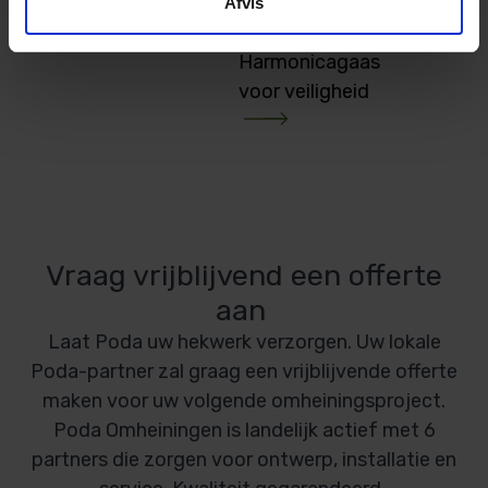
Afvis
Harmonicagaas
voor veiligheid
Vraag vrijblijvend een offerte
aan
Laat Poda uw hekwerk verzorgen. Uw lokale
Poda-partner zal graag een vrijblijvende offerte
maken voor uw volgende omheiningsproject.
Poda Omheiningen is landelijk actief met 6
partners die zorgen voor ontwerp, installatie en