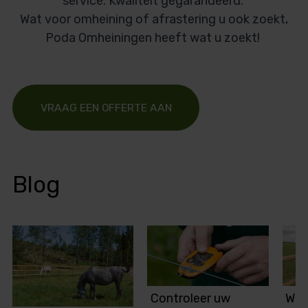
service. Kwaliteit gegarandeerd.
Wat voor omheining of afrastering u ook zoekt,
Poda Omheiningen heeft wat u zoekt!
VRAAG EEN OFFERTE AAN
Blog
Controleer uw
Wel